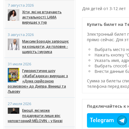
7 августа 2026
Для детей от 3-12 лет
Хіти, які не втрачають
актуальності: LAMA
вирушає у тур
Купить билет на Т
Электронный билет п
3 августа 2026
прямо сейчас. Для эт
Максим Бородін запрошує
на концерти, де головне -
Выбрать место на
щирість і музика
Нажать кнопку "
Указать имя, адр
31 июля 2026
Выбрать способ 
Гумористичне шоу
Внести данные ба
«ЖабаГадюка» вирушає з
Сумма за билеты спи
«Дуже серйозною
телефона перед вход
розмовою» до Дніпра, Вінниці та
Львову
27 июля 2026
Подключайтесь к 
Емоції, які може
подарувати лише він:
неповторний MÉLOVIN – у Києві