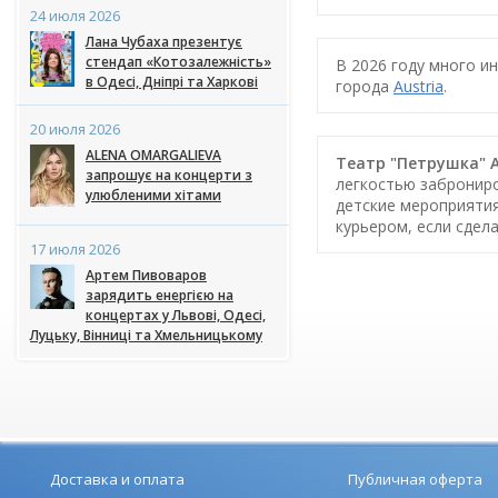
24 июля 2026
Лана Чубаха презентує
стендап «Котозалежність»
В 2026 году много и
в Одесі, Дніпрі та Харкові
города
Austria
.
20 июля 2026
ALENA OMARGALIEVA
Театр "Петрушка" Ал
запрошує на концерти з
легкостью заброниро
улюбленими хітами
детские мероприятия
курьером, если сдел
17 июля 2026
Артем Пивоваров
зарядить енергією на
концертах у Львові, Одесі,
Луцьку, Вінниці та Хмельницькому
Доставка и оплата
Публичная оферта