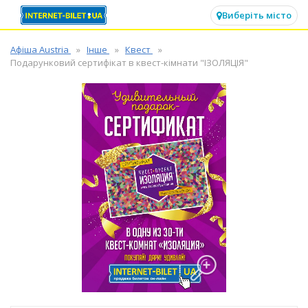
✕
Виберіть місто
Афіша Austria
Інше
Квест
Подарунковий сертифікат в квест-кімнати "ІЗОЛЯЦІЯ"